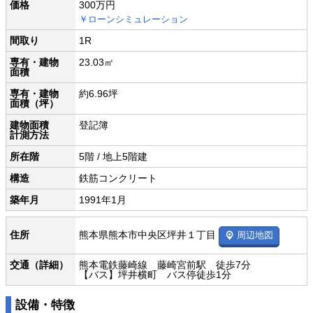
価格
300万円
￥ローンシミュレーション
間取り
1R
専有・建物
23.03㎡
面積
専有・建物
約6.96坪
面積（坪）
建物面積
登記簿
計測方法
所在階
5階 / 地上5階建
構造
鉄筋コンクリート
築年月
1991年1月
熊本県熊本市中央区坪井１丁目
住所
周辺地図
交通（詳細）
熊本電鉄藤崎線 藤崎宮前駅 徒歩7分
【バス】坪井横町 バス停徒歩1分
設備・特徴