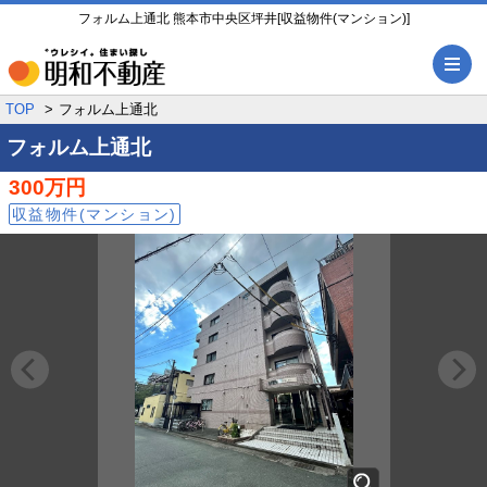
フォルム上通北 熊本市中央区坪井[収益物件(マンション)]
メ
TOP
フォルム上通北
フォルム上通北
300万円
収益物件(マンション)