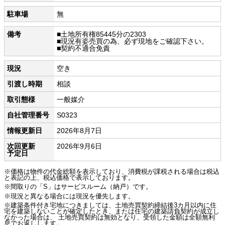
駐車場
無
備考
■土地所有権85445分の2303
■現況有姿売買の為、必ず現地をご確認下さい。
■契約不適合免責
現況
空き
引渡し時期
相談
取引態様
一般媒介
自社管理番号
S0323
情報更新日
2026年8月7日
次回更新
2026年9月6日
予定日
※価格は物件の代金総額を表示しており、消費税が課税される場合は税込
と表記の上、税込価格で表示しております。
※間取りの「S」はサービスルーム（納戸）です。
※現況と異なる場合には現況を優先します。
※建築条件付き宅地につきましては、土地売買契約締結後3カ月以内に住
宅を建築しないことが確定したとき、または住宅の建築請負契約が成立し
なかった場合は、 土地売買契約は無効となり、受領した金額は全額無利
息でお返しします。