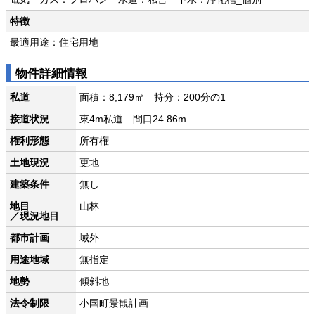
特徴
最適用途：住宅用地
物件詳細情報
私道
面積：8,179㎡ 持分：200分の1
接道状況
東4m私道 間口24.86m
権利形態
所有権
土地現況
更地
建築条件
無し
地目
山林
／現況地目
都市計画
域外
用途地域
無指定
地勢
傾斜地
法令制限
小国町景観計画