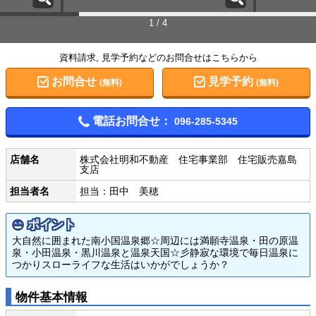
1 / 4
資料請求, 見学予約などのお問合せはこちらから
お問合せ
見学予約
(無料)
(無料)
電話お問合せ：
096-285-5345
店舗名
株式会社明和不動産 住宅事業部 住宅販売嘉島
支店
担当者名
担当：田中 美穂
ポイント
大自然に囲まれた南小国温泉郷☆周辺には満願寺温泉・田の原温
泉・小田温泉・黒川温泉と温泉天国☆彡静寂な環境で毎日温泉に
つかりスローライフな生活はいかがでしょうか？
物件基本情報