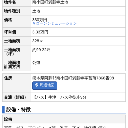
物件名
南小国町満願寺土地
物件種別
土地
価格
330万円
￥ローンシミュレーション
坪単価
3.33万円
土地面積
328㎡
土地面積
約99.22坪
（坪）
土地面積
公簿
計測方法
住所
熊本県阿蘇郡南小国町満願寺字菖蒲7868番98
周辺地図
交通（詳細）
【バス】牛津 バス停徒歩9分
設備・特徴
設備
電気 ガス：プロパン 水道：私営 下水：浄化槽_個別