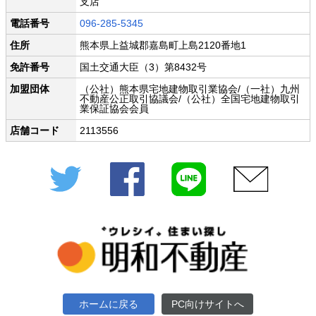
支店
電話番号
096-285-5345
住所
熊本県上益城郡嘉島町上島2120番地1
免許番号
国土交通大臣（3）第8432号
加盟団体
（公社）熊本県宅地建物取引業協会/（一社）九州
不動産公正取引協議会/（公社）全国宅地建物取引
業保証協会会員
店舗コード
2113556
Twitter
Facebook
LINE
メール
ホームに戻る
PC向けサイトへ