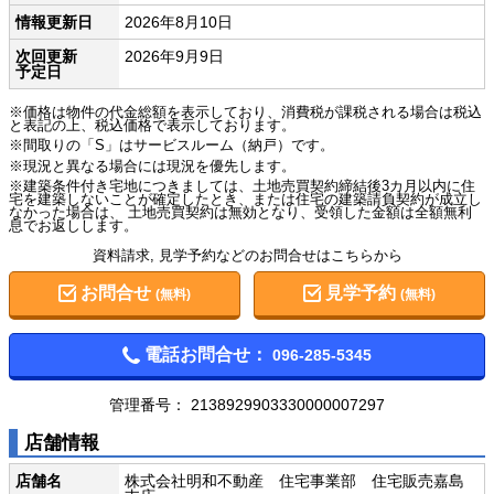
情報更新日
2026年8月10日
次回更新
2026年9月9日
予定日
※価格は物件の代金総額を表示しており、消費税が課税される場合は税込
と表記の上、税込価格で表示しております。
※間取りの「S」はサービスルーム（納戸）です。
※現況と異なる場合には現況を優先します。
※建築条件付き宅地につきましては、土地売買契約締結後3カ月以内に住
宅を建築しないことが確定したとき、または住宅の建築請負契約が成立し
なかった場合は、 土地売買契約は無効となり、受領した金額は全額無利
息でお返しします。
資料請求, 見学予約などのお問合せはこちらから
お問合せ
見学予約
(無料)
(無料)
電話お問合せ：
096-285-5345
管理番号：
2138929903330000007297
店舗情報
店舗名
株式会社明和不動産 住宅事業部 住宅販売嘉島