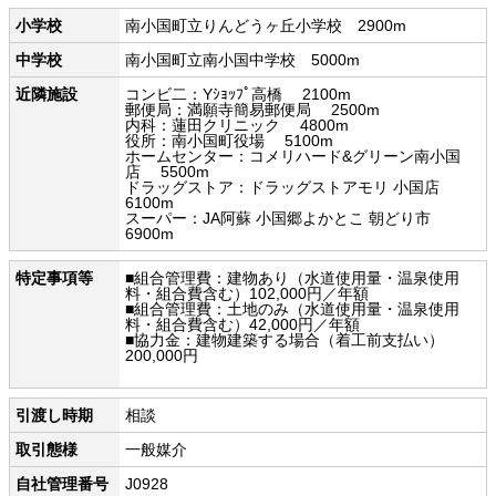
小学校
南小国町立りんどうヶ丘小学校 2900m
中学校
南小国町立南小国中学校 5000m
近隣施設
コンビ二：Yｼｮｯﾌﾟ高橋 2100m
郵便局：満願寺簡易郵便局 2500m
内科：蓮田クリニック 4800m
役所：南小国町役場 5100m
ホームセンター：コメリハード&グリーン南小国
店 5500m
ドラッグストア：ドラッグストアモリ 小国店
6100m
スーパー：JA阿蘇 小国郷よかとこ 朝どり市
6900m
特定事項等
■組合管理費：建物あり（水道使用量・温泉使用
料・組合費含む）102,000円／年額
■組合管理費：土地のみ（水道使用量・温泉使用
料・組合費含む）42,000円／年額
■協力金：建物建築する場合（着工前支払い）
200,000円
引渡し時期
相談
取引態様
一般媒介
自社管理番号
J0928