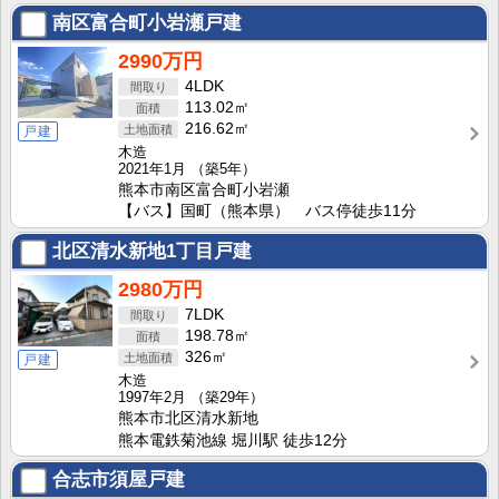
南区富合町小岩瀬戸建
2990万円
4LDK
113.02㎡
216.62㎡
戸建
木造
2021年1月
（築5年）
熊本市南区富合町小岩瀬
【バス】国町（熊本県） バス停徒歩11分
北区清水新地1丁目戸建
2980万円
7LDK
198.78㎡
326㎡
戸建
木造
1997年2月
（築29年）
熊本市北区清水新地
熊本電鉄菊池線 堀川駅 徒歩12分
合志市須屋戸建