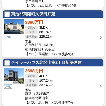
宇土市境目町
【バス】境目団地 バス停徒歩4分
菊池郡菊陽町久保田戸建
3380万円
3LDK
88.18㎡
225.21㎡
戸建
木造
2024年12月
（築1年）
菊池郡菊陽町久保田
【バス】馬場楠 バス停徒歩9分
テイラーハウス北区山室2丁目新築戸建
2898万円
4LDK
107.24㎡
337.45㎡
戸建
木造
新築
（築1年未満）
熊本市北区山室
【バス】馬々鋏 バス停徒歩7分