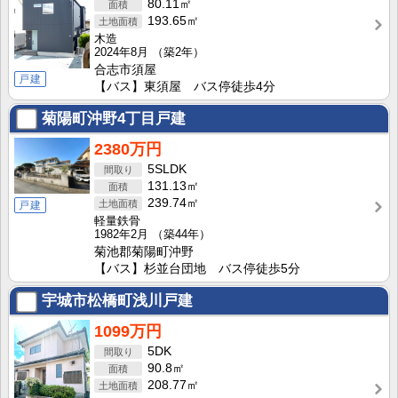
80.11㎡
193.65㎡
木造
2024年8月
（築2年）
合志市須屋
戸建
【バス】東須屋 バス停徒歩4分
菊陽町沖野4丁目戸建
2380万円
5SLDK
131.13㎡
239.74㎡
戸建
軽量鉄骨
1982年2月
（築44年）
菊池郡菊陽町沖野
【バス】杉並台団地 バス停徒歩5分
宇城市松橋町浅川戸建
1099万円
5DK
90.8㎡
208.77㎡