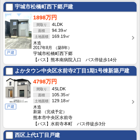
宇城市松橋町西下郷戸建
1898万円
4LDK
94.39㎡
169.19㎡
木造
2017年8月
（築8年）
戸建
宇城市松橋町西下郷
【バス】熊本南病院入口 バス停徒歩14分
よかタウン中央区水前寺2丁目1期1号棟新築戸建
4798万円
4SLDK
105.35㎡
129.18㎡
戸建
木造
新築
（完成予定）
熊本市中央区水前寺
【バス】水前寺本町 バス停徒歩3分
西区上代1丁目戸建