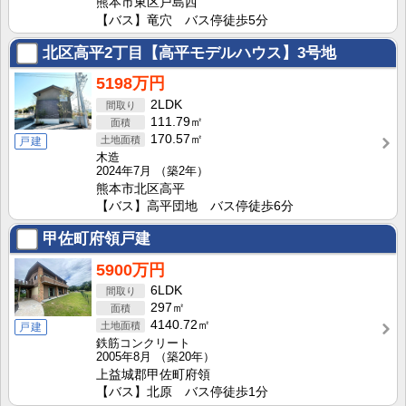
熊本市東区戸島西
【バス】竜穴 バス停徒歩5分
北区高平2丁目【高平モデルハウス】3号地
5198万円
2LDK
111.79㎡
170.57㎡
戸建
木造
2024年7月
（築2年）
熊本市北区高平
【バス】高平団地 バス停徒歩6分
甲佐町府領戸建
5900万円
6LDK
297㎡
4140.72㎡
戸建
鉄筋コンクリート
2005年8月
（築20年）
上益城郡甲佐町府領
【バス】北原 バス停徒歩1分