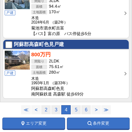
3LDK
94.4㎡
170㎡
戸建
木造
2024年6月
（築2年）
菊池市泗水町吉富
【バス】富の原 バス停徒歩5分
阿蘇郡高森町色見戸建
800万円
2LDK
75.61㎡
280㎡
戸建
木造
1993年1月
（築33年）
阿蘇郡高森町色見
南阿蘇鉄道 高森駅 徒歩69分
≪
<
2
3
4
5
6
>
≫
エリア変更
条件変更