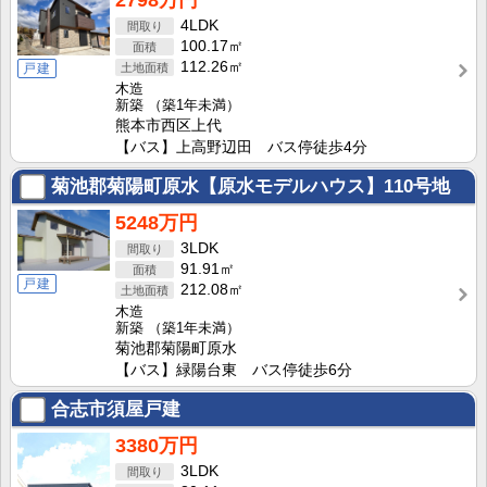
2798万円
4LDK
100.17㎡
112.26㎡
戸建
木造
新築
（築1年未満）
熊本市西区上代
【バス】上高野辺田 バス停徒歩4分
菊池郡菊陽町原水【原水モデルハウス】110号地
5248万円
3LDK
91.91㎡
戸建
212.08㎡
木造
新築
（築1年未満）
菊池郡菊陽町原水
【バス】緑陽台東 バス停徒歩6分
合志市須屋戸建
3380万円
3LDK