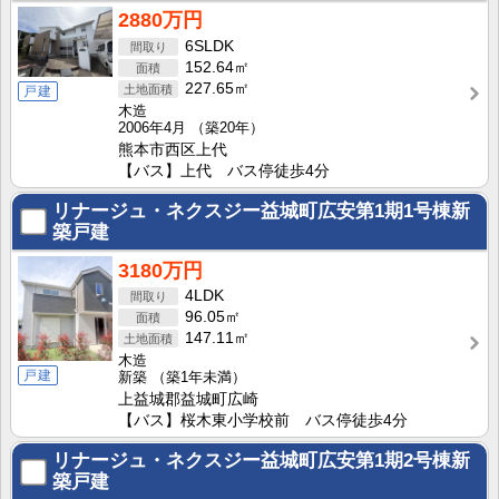
2880万円
6SLDK
152.64㎡
227.65㎡
戸建
木造
2006年4月
（築20年）
熊本市西区上代
【バス】上代 バス停徒歩4分
リナージュ・ネクスジー益城町広安第1期1号棟新
築戸建
3180万円
4LDK
96.05㎡
147.11㎡
木造
戸建
新築
（築1年未満）
上益城郡益城町広崎
【バス】桜木東小学校前 バス停徒歩4分
リナージュ・ネクスジー益城町広安第1期2号棟新
築戸建