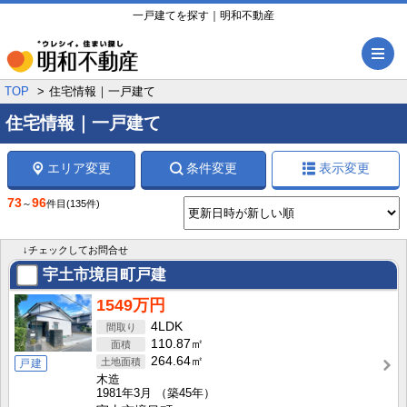
一戸建てを探す｜明和不動産
メ
TOP
住宅情報｜一戸建て
住宅情報｜一戸建て
エリア変更
条件変更
表示変更
73
96
～
件目
(135件)
↓チェックしてお問合せ
宇土市境目町戸建
1549万円
4LDK
110.87㎡
264.64㎡
戸建
木造
1981年3月
（築45年）