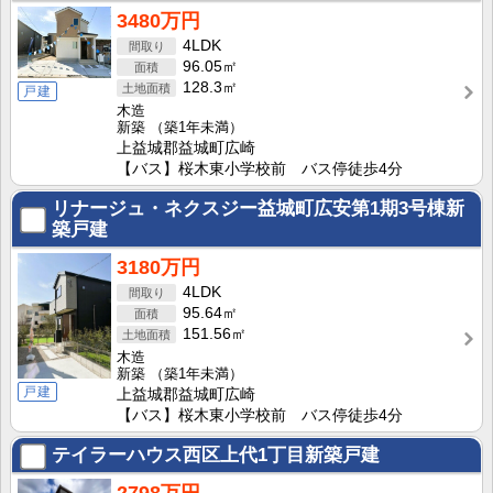
3480万円
4LDK
96.05㎡
128.3㎡
戸建
木造
新築
（築1年未満）
上益城郡益城町広崎
【バス】桜木東小学校前 バス停徒歩4分
リナージュ・ネクスジー益城町広安第1期3号棟新
築戸建
3180万円
4LDK
95.64㎡
151.56㎡
木造
新築
（築1年未満）
戸建
上益城郡益城町広崎
【バス】桜木東小学校前 バス停徒歩4分
テイラーハウス西区上代1丁目新築戸建