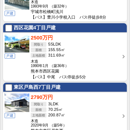
木造
1993年9月
（築32年）
宇城市松橋町浅川
戸建
【バス】豊川小学校入口 バス停徒歩8分
西区花園4丁目戸建
2500万円
5SLDK
155.55㎡
311.69㎡
戸建
木造
1990年1月
（築36年）
熊本市西区花園
【バス】中尾 バス停徒歩5分
東区戸島西7丁目戸建
2790万円
3LDK
70.25㎡
200.87㎡
戸建
木造
2020年9月
（築5年）