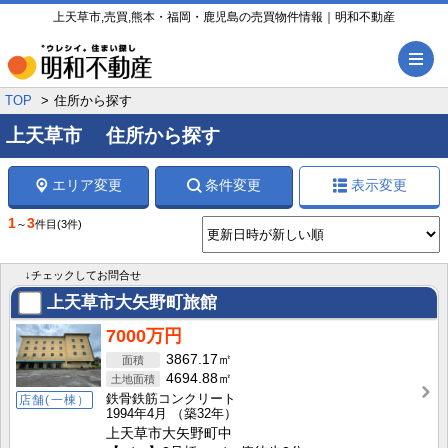
上天草市,売買,熊本・福岡・鹿児島の売買物件情報｜明和不動産
メ
TOP
住所から探す
上天草市 住所から探す
エリア変更
条件変更
表示変更
1
3
～
件目
(3件)
↓チェックしてお問合せ
上天草市大矢野町旅館
7000万円
3867.17㎡
4694.88㎡
鉄骨鉄筋コンクリート
店舗(一棟）
1994年4月
（築32年）
上天草市大矢野町中