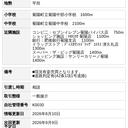
地勢
平坦
小学校
菊陽町立菊陽中部小学校 1600m
中学校
菊陽町立菊陽中学校 2100m
近隣施設
コンビ二：セブンイレブン菊陽バイパス店 750m
ショッピング施設：HIﾋﾛｾ 菊陽店 1100m
銀行：肥後銀行菊陽支店 1100m
ドラッグストア：ﾃﾞｨｽｶｳﾝﾄﾄﾞﾗｯｸﾞ ｺｽﾓｽ 津久礼店
1300m
スーパー：ザ・ビッグ菊陽店 1400m
ショッピング施設：サンリーカリーノ菊陽
1400m
備考
■現況有姿売買となります。
■道路判定有(42条1項1号道路)
引渡し時期
相談
取引態様
一般媒介
自社管理番号
K0030
情報更新日
2026年8月10日
次回更新
2026年9月9日
予定日