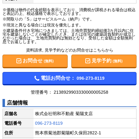
※価格は物件の代金総額を表示しており、消費税が課税される場合は税込
と表記の上、税込価格で表示しております。
※間取りの「S」はサービスルーム（納戸）です。
※現況と異なる場合には現況を優先します。
※建築条件付き宅地につきましては、土地売買契約締結後3カ月以内に住
宅を建築しないことが確定したとき、または住宅の建築請負契約が成立し
なかった場合は、 土地売買契約は無効となり、受領した金額は全額無利
息でお返しします。
資料請求, 見学予約などのお問合せはこちらから
お問合せ
見学予約
(無料)
(無料)
電話お問合せ：
096-273-8119
管理番号：
2138929903330000005258
店舗情報
店舗名
株式会社明和不動産 菊陽支店
電話番号
096-273-8119
住所
熊本県菊池郡菊陽町久保田2822-1