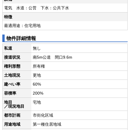
電気 水道：公営 下水：公共下水
特徴
最適用途：住宅用地
物件詳細情報
私道
無し
接道状況
南5m公道 間口9.6m
権利形態
所有権
土地現況
更地
建ぺい率
60%
容積率
200%
地目
宅地
／現況地目
都市計画
市街化区域
用途地域
第一種住居地域