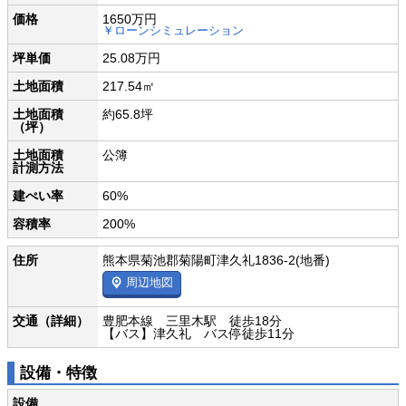
価格
1650万円
￥ローンシミュレーション
坪単価
25.08万円
土地面積
217.54㎡
土地面積
約65.8坪
（坪）
土地面積
公簿
計測方法
建ぺい率
60%
容積率
200%
住所
熊本県菊池郡菊陽町津久礼1836-2(地番)
周辺地図
交通（詳細）
豊肥本線 三里木駅 徒歩18分
【バス】津久礼 バス停徒歩11分
設備・特徴
設備