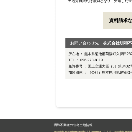
土地売買契約は無効となり 受領した金
資料請求
お問い合わせ先：
株式会社明和不
所在地 ： 熊本県菊池郡菊陽町久保田282
TEL ： 096-273-8119
免許番号 ： 国土交通大臣（3）第8432
加盟団体 ： （公社）熊本県宅地建物
明和不動産の住宅土地情報