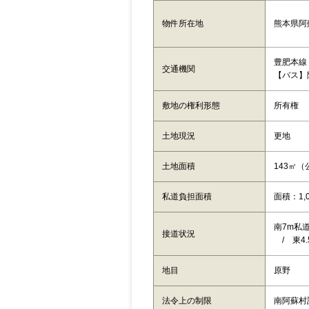
熊本県阿
物件所在地
豊肥本線
交通機関
【バス】
敷地の権利形態
所有権
土地現況
更地
土地面積
143㎡（
私道負担面積
面積：1,
南7m私道
接道状況
/ 東4
地目
原野
法令上の制限
南阿蘇村