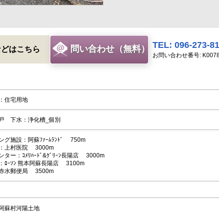
TEL: 096-273-8
問い合わせ（無料）
などはこちら
お問い合わせ番号: K007
途：住宅用地
戸 下水：浄化槽_個別
グ施設：阿蘇ﾌｧｰﾑﾗﾝﾄﾞ 750m
：上村医院 3000m
ター：ｺﾒﾘﾊｰﾄﾞ&ｸﾞﾘｰﾝ長陽店 3000m
ﾛｰｿﾝ 熊本阿蘇長陽店 3100m
赤水郵便局 3500m
阿蘇村河陽土地