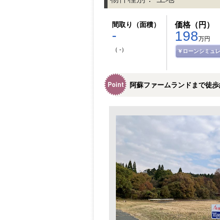
間取り（面積）
価格（円）
-
198
万円
（ -）
￥ローンシミュ
阿蘇ファームランドまで徒歩