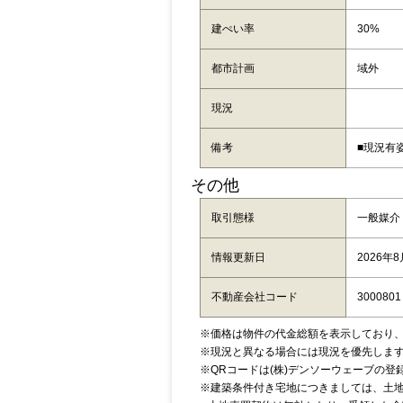
建ぺい率
30%
都市計画
域外
現況
備考
■現況有
その他
取引態様
一般媒介
情報更新日
2026年
不動産会社コード
3000801
※価格は物件の代金総額を表示しており
※現況と異なる場合には現況を優先しま
※QRコードは(株)デンソーウェーブの登
※建築条件付き宅地につきましては、土