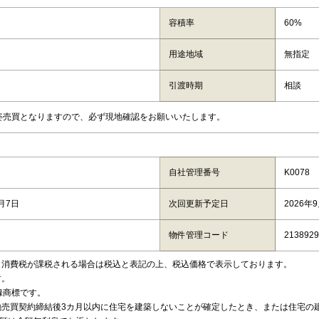
容積率
60%
用途地域
無指定
引渡時期
相談
姿売買となりますので、必ず現地確認をお願いいたします。
自社管理番号
K0078
8月7日
次回更新予定日
2026年
物件管理コード
2138929
、消費税が課税される場合は税込と表記の上、税込価格で表示しております。
す。
録商標です。
地売買契約締結後3カ月以内に住宅を建築しないことが確定したとき、または住宅の