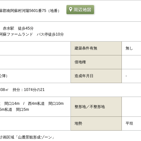
蘇郡南阿蘇村河陽5601番75（地番）
 赤水駅 徒歩45分
阿蘇ファームランド バス停徒歩10分
建築条件有無
無し
借地権
公簿）
造成年月日
-
038㎡ 持分：1074分の21
 間口14m / 西4m私道 間口10m
整形地／不整形地
.5m私道 間口5m
地勢
平坦
計画区域「山麓景観形成ゾーン」