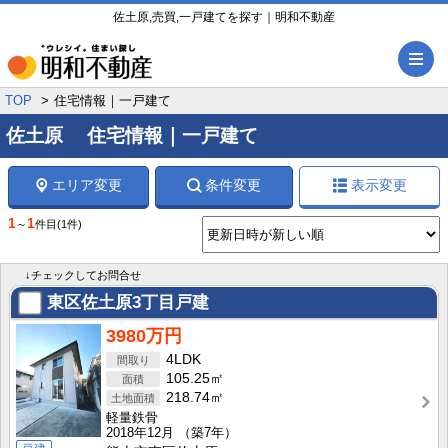
佐土原,売買,一戸建てを探す｜明和不動産
メ
TOP
住宅情報｜一戸建て
佐土原 住宅情報｜一戸建て
エリア変更
条件変更
表示変更
1
1
～
件目
(1件)
↓チェックしてお問合せ
東区佐土原3丁目戸建
3980万円
4LDK
105.25㎡
218.74㎡
軽量鉄骨
2018年12月
（築7年）