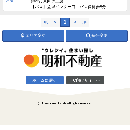
戸建
熊本市東区佐土原
【バス】益城インター口 バス停徒歩8分
≪
<
1
>
≫
エリア変更
条件変更
ホームに戻る
PC向けサイトへ
(c) Meiwa Real Estate All rights reserved.