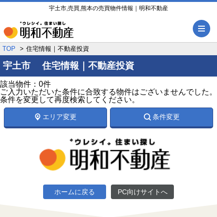
宇土市,売買,熊本の売買物件情報｜明和不動産
メ
TOP
住宅情報｜不動産投資
宇土市 住宅情報｜不動産投資
該当物件：0件
ご入力いただいた条件に合致する物件はございませんでした。
条件を変更して再度検索してください。
エリア変更
条件変更
ホームに戻る
PC向けサイトへ