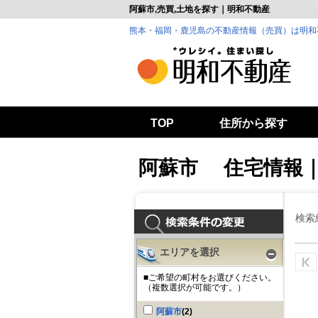
阿蘇市,売買,土地を探す｜明和不動産
熊本・福岡・鹿児島の不動産情報（売買）は明和
TOP
住所から探す
阿蘇市 住宅情報
検索
エリアを選択
■ご希望の町村をお選びください。
（複数選択が可能です。）
阿蘇市
(2)