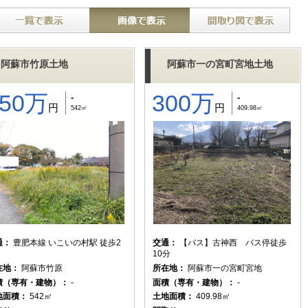
阿蘇市竹原土地
阿蘇市一の宮町宮地土地
850万
300万
-
-
円
円
542㎡
409.98㎡
通：
豊肥本線 いこいの村駅 徒歩2
交通：
【バス】古神西 バス停徒歩
10分
在地：
阿蘇市竹原
所在地：
阿蘇市一の宮町宮地
積（専有・建物）：
-
面積（専有・建物）：
-
地面積：
542㎡
土地面積：
409.98㎡