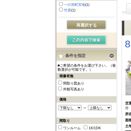
一の宮町宮地
(1)
竹原
(1)
再選択する
条件を指定
■ご希望の条件をお選び下さい。（複
数選択が可能です。）
画像有無
間取り図あり
外観写真あり
価格
交
～
分
所
面
間取り
土
ワンルーム
1K/1DK