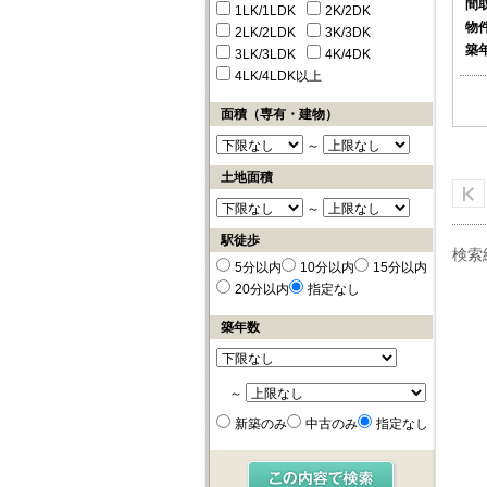
間
1LK/1LDK
2K/2DK
物
2LK/2LDK
3K/3DK
築
3LK/3LDK
4K/4DK
4LK/4LDK以上
面積（専有・建物）
～
土地面積
～
駅徒歩
検索
5分以内
10分以内
15分以内
20分以内
指定なし
築年数
～
新築のみ
中古のみ
指定なし