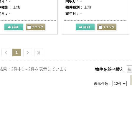
取り：
-
間取り：
-
件種別：
土地
物件種別：
土地
年月：
-
築年月：
-
1
結果：2件中1～2件を表示しています
物件を並べ替え
新
表示件数：