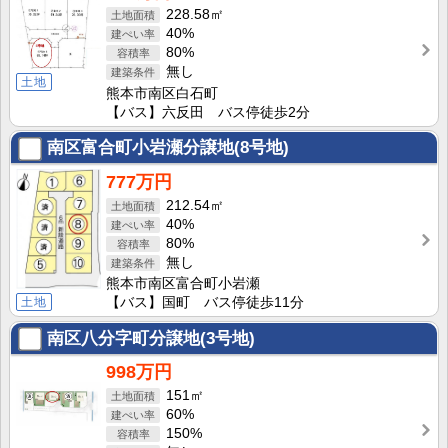
228.58㎡
40%
80%
無し
土地
熊本市南区白石町
【バス】六反田 バス停徒歩2分
南区富合町小岩瀬分譲地(8号地)
777万円
212.54㎡
40%
80%
無し
熊本市南区富合町小岩瀬
土地
【バス】国町 バス停徒歩11分
南区八分字町分譲地(3号地)
998万円
151㎡
60%
150%