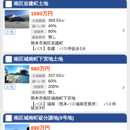
南区並建町土地
1000万円
369.53㎡
40%
80%
土地
無し
熊本市南区並建町
【バス】並建 バス停徒歩1分
南区城南町下宮地土地
980万円
337.03㎡
60%
200%
土地
無し
熊本市南区城南町下宮地
【バス】城南〔熊本バス城南営業所〕 バス停
徒歩3分
南区城南町碇分譲地(8号地)
890万円