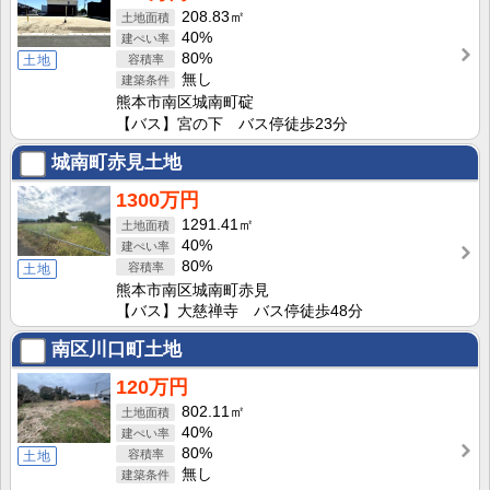
208.83㎡
40%
80%
土地
無し
熊本市南区城南町碇
【バス】宮の下 バス停徒歩23分
城南町赤見土地
1300万円
1291.41㎡
40%
80%
土地
熊本市南区城南町赤見
【バス】大慈禅寺 バス停徒歩48分
南区川口町土地
120万円
802.11㎡
40%
80%
土地
無し