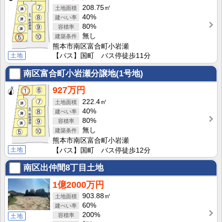
208.75㎡
40%
80%
無し
熊本市南区富合町小岩瀬
土地
【バス】国町 バス停徒歩11分
南区富合町小岩瀬分譲地(1号地)
927万円
222.4㎡
40%
80%
無し
熊本市南区富合町小岩瀬
土地
【バス】国町 バス停徒歩12分
南区出仲間8丁目土地
1億2000万円
903.88㎡
60%
200%
土地