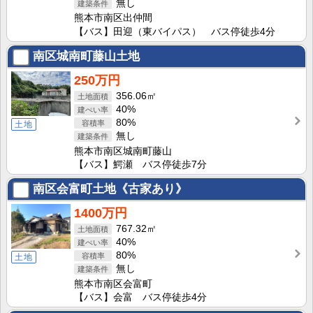
無し
熊本市南区出仲間
【バス】田迎（東バイパス） バス停徒歩4分
南区城南町藤山土地
250万円
356.06㎡
40%
80%
土地
無し
熊本市南区城南町藤山
【バス】鰐瀬 バス停徒歩7分
南区会富町土地《古家あり》
1400万円
767.32㎡
40%
80%
土地
無し
熊本市南区会富町
【バス】会富 バス停徒歩4分