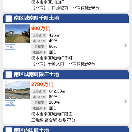
熊本市南区川口町
【バス】川口漁協前 バス停徒歩6分
南区城南町千町土地
900万円
426㎡
40%
80%
土地
無し
熊本市南区城南町千町
【バス】千原入口 バス停徒歩3分
南区城南町隈庄土地
2780万円
642.33㎡
80%
200%
土地
無し
熊本市南区城南町隈庄
三角線 富合駅 徒歩77分
南区内田町土地