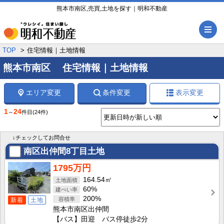
熊本市南区,売買,土地を探す｜明和不動産
メ
TOP
住宅情報｜土地情報
熊本市南区 住宅情報｜土地情報
エリア変更
条件変更
表示変更
1
24
～
件目
(24件)
↓チェックしてお問合せ
南区出仲間8丁目土地
1795万円
164.54㎡
60%
200%
新着
土地
熊本市南区出仲間
【バス】田迎 バス停徒歩2分