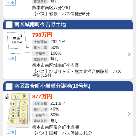
無し
土地
熊本市南区八分字町
【バス】砂原 バス停徒歩6分
南区城南町今吉野土地
798万円
232.1㎡
50%
100%
土地
無し
熊本市南区城南町今吉野
【バス】ひばりヶ丘・熊本光洋台病院前 バス
停徒歩2分
南区富合町小岩瀬分譲地(10号地)
877万円
211.9㎡
40%
80%
無し
熊本市南区富合町小岩瀬
土地
【バス】国町 バス停徒歩11分