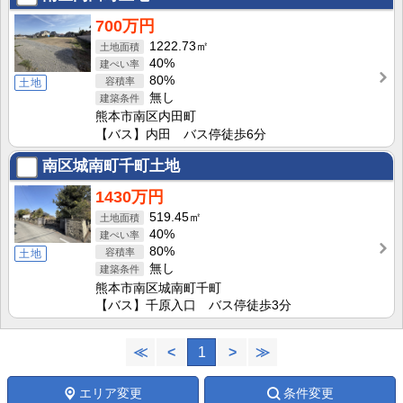
700万円
1222.73㎡
40%
80%
土地
無し
熊本市南区内田町
【バス】内田 バス停徒歩6分
南区城南町千町土地
1430万円
519.45㎡
40%
80%
土地
無し
熊本市南区城南町千町
【バス】千原入口 バス停徒歩3分
≪
<
1
>
≫
エリア変更
条件変更