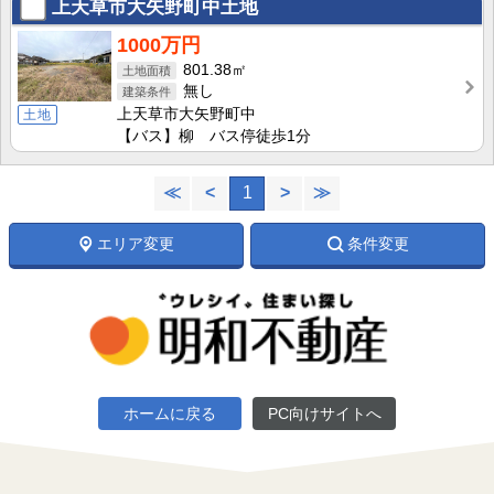
上天草市大矢野町中土地
1000万円
801.38㎡
無し
上天草市大矢野町中
土地
【バス】柳 バス停徒歩1分
≪
<
1
>
≫
エリア変更
条件変更
ホームに戻る
PC向けサイトへ