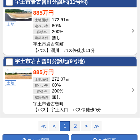
宇土市岩古曾町分譲地(11号地)
885万円
172.91㎡
土地
60%
200%
無し
宇土市岩古曽町
【バス】潤川 バス停徒歩11分
宇土市岩古曾町分譲地(9号地)
885万円
272.07㎡
土地
60%
200%
無し
宇土市岩古曽町
【バス】宇土入口 バス停徒歩9分
≪
<
1
2
>
≫