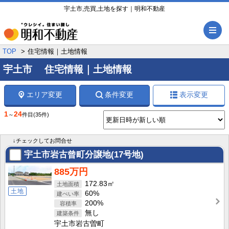
宇土市,売買,土地を探す｜明和不動産
メ
TOP
住宅情報｜土地情報
宇土市 住宅情報｜土地情報
エリア変更
条件変更
表示変更
1
24
～
件目
(35件)
↓チェックしてお問合せ
宇土市岩古曾町分譲地(17号地)
885万円
172.83㎡
土地
60%
200%
無し
宇土市岩古曽町