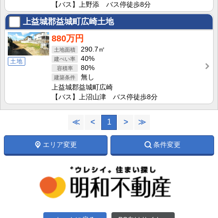
【バス】上野添 バス停徒歩8分
上益城郡益城町広崎土地
880万円
290.7㎡
40%
土地
80%
無し
上益城郡益城町広崎
【バス】上沼山津 バス停徒歩8分
≪
<
1
>
≫
エリア変更
条件変更