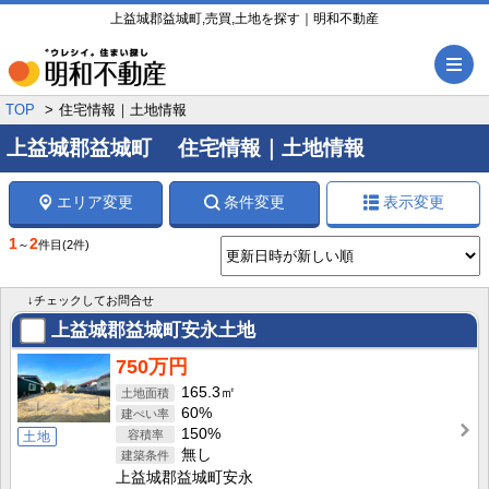
上益城郡益城町,売買,土地を探す｜明和不動産
メ
TOP
住宅情報｜土地情報
上益城郡益城町 住宅情報｜土地情報
エリア変更
条件変更
表示変更
1
2
～
件目
(2件)
↓チェックしてお問合せ
上益城郡益城町安永土地
750万円
165.3㎡
60%
150%
土地
無し
上益城郡益城町安永