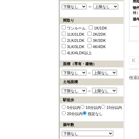
間
～
物
棟）
築
間取り
ワンルーム
1K/1DK
1LK/1LDK
2K/2DK
2LK/2LDK
3K/3DK
3LK/3LDK
4K/4DK
4LK/4LDK以上
面積（専有・建物）
～
検索
土地面積
～
駅徒歩
5分以内
10分以内
15分以内
20分以内
指定なし
築年数