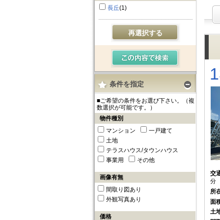
長丘
(1)
再選択する
条件を指定
■ご希望の条件をお選び下さい。（複
数選択が可能です。）
物件種別
マンション
一戸建て
土地
テラスハウス/タウンハウス
事業用
その他
交
画像有無
分
間取り図あり
所
外観写真あり
面
土
価格