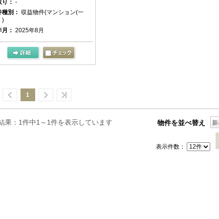
取り：
-
件種別：
収益物件(マンション(一
)
年月：
2025年8月
1
結果：1件中1～1件を表示しています
物件を並べ替え
新
表示件数：