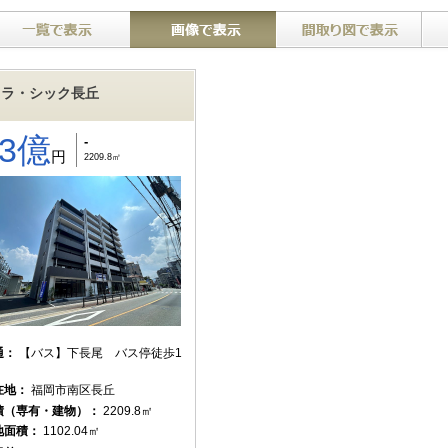
ラ・シック長丘
13億
-
円
2209.8㎡
通：
【バス】下長尾 バス停徒歩1
在地：
福岡市南区長丘
積（専有・建物）：
2209.8㎡
地面積：
1102.04㎡