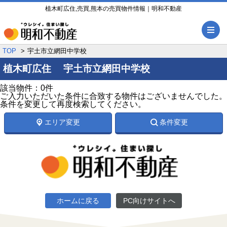
植木町広住,売買,熊本の売買物件情報｜明和不動産
メ
TOP
宇土市立網田中学校
植木町広住 宇土市立網田中学校
該当物件：0件
ご入力いただいた条件に合致する物件はございませんでした。
条件を変更して再度検索してください。
エリア変更
条件変更
ホームに戻る
PC向けサイトへ