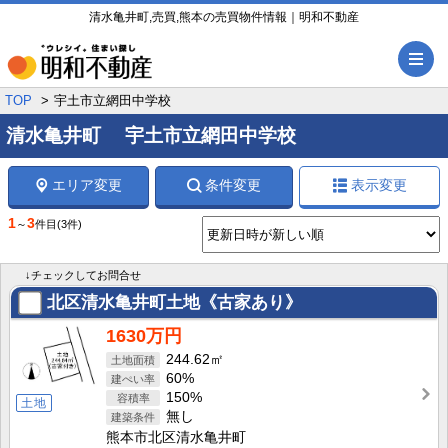
清水亀井町,売買,熊本の売買物件情報｜明和不動産
メ
TOP
宇土市立網田中学校
清水亀井町 宇土市立網田中学校
エリア変更
条件変更
表示変更
1
3
～
件目
(3件)
↓チェックしてお問合せ
北区清水亀井町土地《古家あり》
1630万円
244.62㎡
60%
150%
土地
無し
熊本市北区清水亀井町