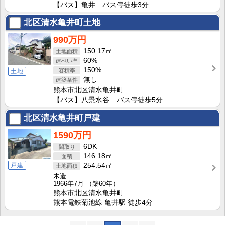
【バス】亀井 バス停徒歩3分
北区清水亀井町土地
990万円
150.17㎡
60%
150%
土地
無し
熊本市北区清水亀井町
【バス】八景水谷 バス停徒歩5分
北区清水亀井町戸建
1590万円
6DK
146.18㎡
戸建
254.54㎡
木造
1966年7月
（築60年）
熊本市北区清水亀井町
熊本電鉄菊池線 亀井駅 徒歩4分