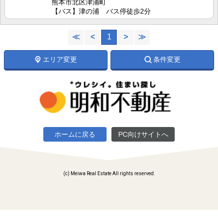
熊本市北区津浦町
【バス】津の浦 バス停徒歩2分
≪
<
1
>
≫
エリア変更
条件変更
ホームに戻る
PC向けサイトへ
(c) Meiwa Real Estate All rights reserved.