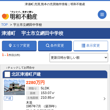
津浦町,売買,熊本の売買物件情報｜明和不動産
メ
TOP
宇土市立網田中学校
津浦町 宇土市立網田中学校
エリア変更
条件変更
表示変更
1
1
～
件目
(1件)
↓チェックしてお問合せ
北区津浦町戸建
2280万円
5LDK
153.07㎡
210.85㎡
戸建
木造
1987年7月
（築39年）