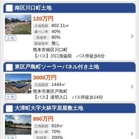
南区川口町土地
120万円
802.11㎡
40%
80%
土地
無し
熊本市南区川口町
【バス】川口漁協前 バス停徒歩6分
東区戸島町ソーラーパネル付き土地
3000万円
1444㎡
熊本市東区戸島町
土地
【バス】道明入口 バス停徒歩14分
大津町大字大林字居屋敷土地
890万円
818㎡
70%
200%
土地