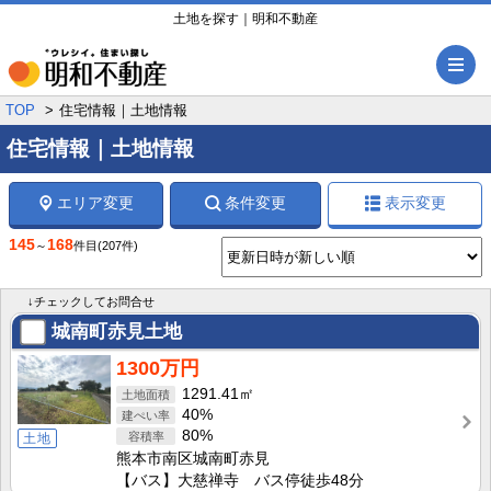
土地を探す｜明和不動産
メ
TOP
住宅情報｜土地情報
住宅情報｜土地情報
エリア変更
条件変更
表示変更
145
168
～
件目
(207件)
↓チェックしてお問合せ
城南町赤見土地
1300万円
1291.41㎡
40%
80%
土地
熊本市南区城南町赤見
【バス】大慈禅寺 バス停徒歩48分