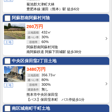
菊池郡大津町大林
豊肥本線 瀬田（熊本）駅 徒歩6分
阿蘇郡南阿蘇村河陰
260万円
432㎡
30%
60%
土地
阿蘇郡南阿蘇村河陰
南阿蘇鉄道 阿蘇下田城駅 徒歩38分
中央区保田窪2丁目土地
3480万円
356.73㎡
80%
300%
土地
無し
熊本市中央区保田窪
【バス】保田窪本町 バス停徒歩1分
南区城南町千町土地