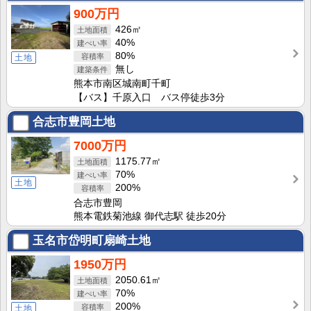
900万円
426㎡
40%
80%
土地
無し
熊本市南区城南町千町
【バス】千原入口 バス停徒歩3分
合志市豊岡土地
7000万円
1175.77㎡
70%
土地
200%
合志市豊岡
熊本電鉄菊池線 御代志駅 徒歩20分
玉名市岱明町扇崎土地
1950万円
2050.61㎡
70%
200%
土地