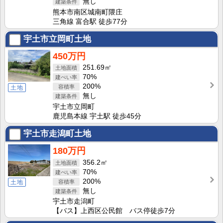
無し
熊本市南区城南町隈庄
三角線 富合駅 徒歩77分
宇土市立岡町土地
450万円
251.69㎡
70%
200%
土地
無し
宇土市立岡町
鹿児島本線 宇土駅 徒歩45分
宇土市走潟町土地
180万円
356.2㎡
70%
200%
土地
無し
宇土市走潟町
【バス】上西区公民館 バス停徒歩7分