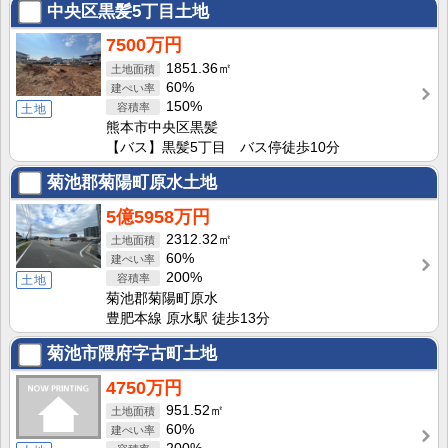
中央区黒髪5丁目土地
7500万円
1851.36㎡
60%
150%
土地
熊本市中央区黒髪
【バス】黒髪5丁目 バス停徒歩10分
菊池郡菊陽町原水土地
5億5958万円
2312.32㎡
60%
200%
土地
菊池郡菊陽町原水
豊肥本線 原水駅 徒歩13分
菊池市隈府字古町土地
4750万円
951.52㎡
60%