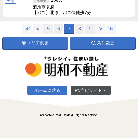
200%
土地
菊池市隈府
【バス】北原 バス停徒歩7分
≪
<
5
6
7
8
9
>
≫
エリア変更
条件変更
ホームに戻る
PC向けサイトへ
(c) Meiwa Real Estate All rights reserved.