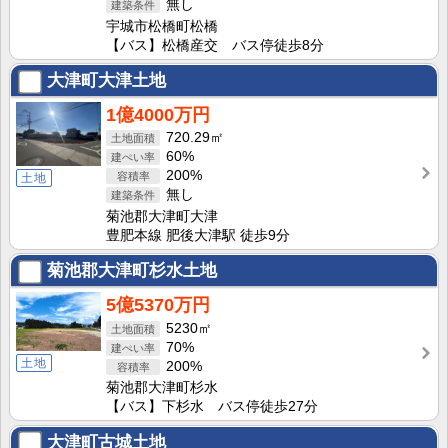
無し
宇城市松橋町松橋
【バス】松橋産交 バス停徒歩8分
大津町大津土地
1億4000万円
720.29㎡
60%
200%
土地
無し
菊池郡大津町大津
豊肥本線 肥後大津駅 徒歩9分
菊池郡大津町杉水土地
5億5370万円
5230㎡
70%
土地
200%
菊池郡大津町杉水
【バス】下杉水 バス停徒歩27分
大津町古城土地