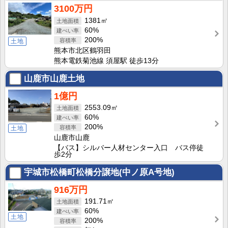
3100万円
1381㎡
60%
200%
土地
熊本市北区鶴羽田
熊本電鉄菊池線 須屋駅 徒歩13分
山鹿市山鹿土地
1億円
2553.09㎡
60%
200%
土地
山鹿市山鹿
【バス】シルバー人材センター入口 バス停徒
歩2分
宇城市松橋町松橋分譲地(中ノ原A号地)
916万円
191.71㎡
60%
土地
200%