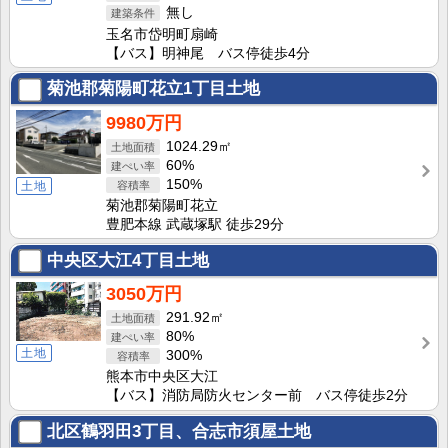
無し
玉名市岱明町扇崎
【バス】明神尾 バス停徒歩4分
菊池郡菊陽町花立1丁目土地
9980万円
1024.29㎡
60%
150%
土地
菊池郡菊陽町花立
豊肥本線 武蔵塚駅 徒歩29分
中央区大江4丁目土地
3050万円
291.92㎡
80%
土地
300%
熊本市中央区大江
【バス】消防局防火センター前 バス停徒歩2分
北区鶴羽田3丁目、合志市須屋土地